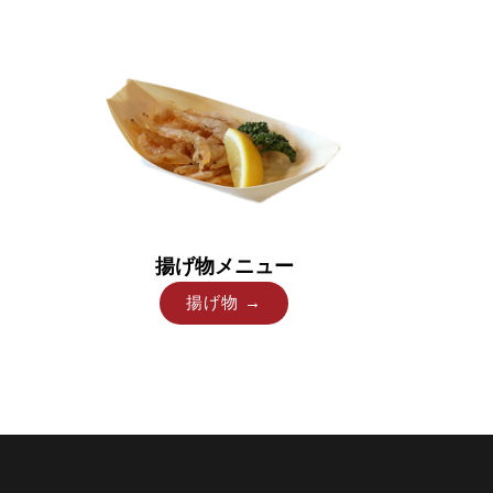
揚げ物メニュー
揚げ物 →