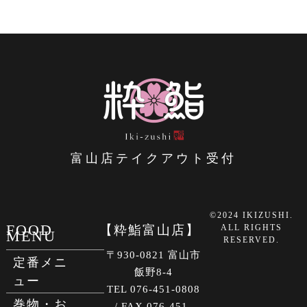
富山店テイクアウト受付
©2024 IKIZUSHI.
FOOD
【粋鮨富山店】
ALL RIGHTS
MENU
RESERVED.
〒930-0821 富山市
定番メニ
飯野8-4
ュー
TEL 076-451-0808
巻物・お
/ FAX 076-451-