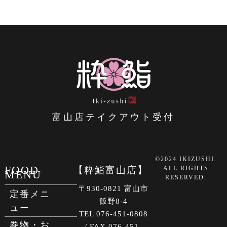
富山店テイクアウト受付
©2024 IKIZUSHI.
FOOD
【粋鮨富山店】
ALL RIGHTS
MENU
RESERVED.
〒930-0821 富山市
定番メニ
飯野8-4
ュー
TEL 076-451-0808
巻物・お
/ FAX 076-451-