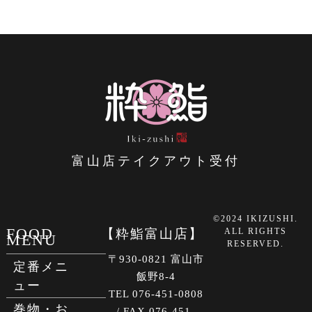
富山店テイクアウト受付
©2024 IKIZUSHI.
FOOD
【粋鮨富山店】
ALL RIGHTS
MENU
RESERVED.
〒930-0821 富山市
定番メニ
飯野8-4
ュー
TEL 076-451-0808
巻物・お
/ FAX 076-451-