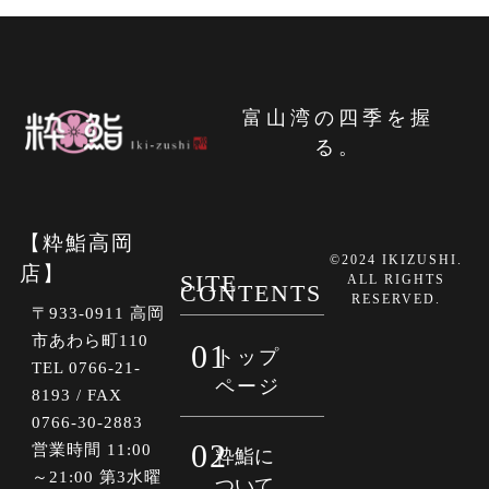
富山湾の四季を握
る。
【粋鮨高岡
©2024 IKIZUSHI.
店】
SITE
ALL RIGHTS
CONTENTS
RESERVED.
〒933-0911 高岡
市あわら町110
01
トップ
TEL 0766-21-
ページ
8193 / FAX
0766-30-2883
02
営業時間 11:00
粋鮨に
～21:00 第3水曜
ついて