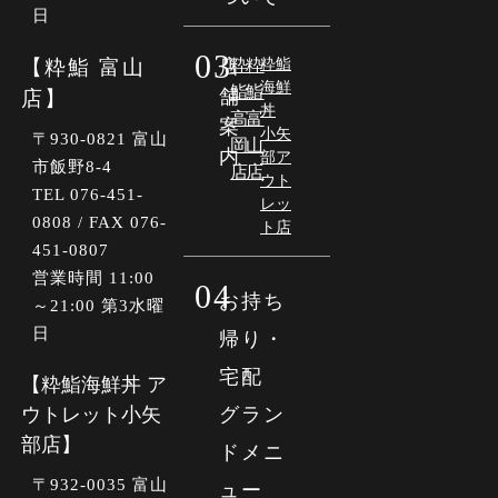
日
03
【粋鮨 富山
店
粋
粋
粋鮨
海鮮
鮨
鮨
舗
店】
丼
高
富
案
小矢
〒930-0821 富山
岡
山
内
部ア
市飯野8-4
店
店
ウト
TEL 076-451-
レッ
0808 / FAX 076-
ト店
451-0807
営業時間 11:00
04
お持ち
～21:00 第3水曜
日
帰り・
宅配
【粋鮨海鮮丼 ア
ウトレット小矢
グラン
部店】
ドメニ
〒
932-0035
富山
ュー