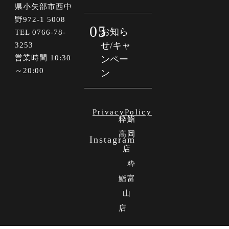
県小矢部市西中
野972-1 5008
05
お知ら
TEL 0766-78-
せ/キャ
3253
営業時間 10:30
ンペー
～20:00
ン
PrivacyPolicy
粋鮨
高岡
Instagram
店
粋
鮨富
山
店