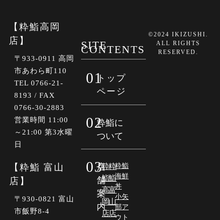
【粋鮨高岡
©2024 IKIZUSHI.
店】
SITE
ALL RIGHTS
CONTENTS
RESERVED.
〒933-0911 高岡
市あわら町110
01
トップ
TEL 0766-21-
ページ
8193 / FAX
0766-30-2883
02
営業時間 11:00
粋鮨に
～21:00 第3水曜
ついて
日
03
【粋鮨 富山
店
粋
粋
粋鮨
海鮮
鮨
鮨
舗
店】
丼
高
富
案
小矢
〒930-0821 富山
岡
山
内
部ア
市飯野8-4
店
店
ウト