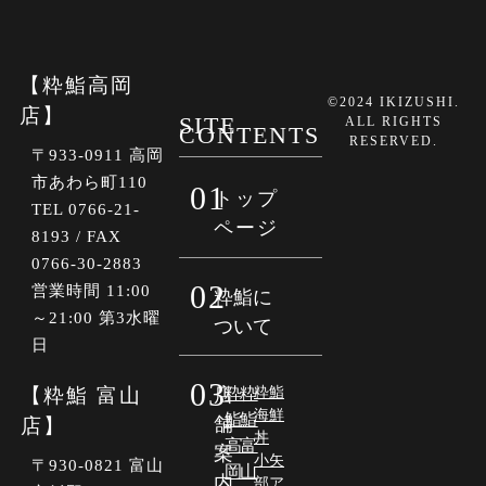
【粋鮨高岡
©2024 IKIZUSHI.
店】
SITE
ALL RIGHTS
CONTENTS
RESERVED.
〒933-0911 高岡
市あわら町110
01
トップ
TEL 0766-21-
ページ
8193 / FAX
0766-30-2883
02
営業時間 11:00
粋鮨に
～21:00 第3水曜
ついて
日
03
【粋鮨 富山
店
粋
粋
粋鮨
海鮮
鮨
鮨
舗
店】
丼
高
富
案
小矢
〒930-0821 富山
岡
山
内
部ア