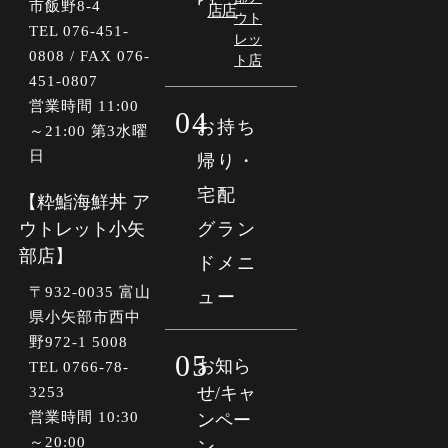
市飯野8-4
店
店
ウト
TEL 076-451-
レッ
0808 / FAX 076-
ト店
451-0807
営業時間 11:00
04
お持ち
～21:00 第3水曜
日
帰り・
宅配
【粋鮨海鮮丼 ア
ウトレット小矢
グラン
部店】
ドメニ
〒
932-0035
富山
ュー
県小矢部市西中
野972-1 5008
05
お知ら
TEL 0766-78-
せ/キャ
3253
営業時間 10:30
ンペー
～20:00
ン