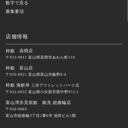
数字で見る
募集要項
店舗情報
粋鮨 高岡店
〒933-0911 富山県高岡市あわら町110
粋鮨 富山店
〒930-0821 富山県富山市飯野8-4
粋鮨 海鮮丼
三井アウトレットパーク店
〒932-0035 富山県小矢部市西中野972-1
富山湾氷見前鮨 銀兆 総曲輪店
〒930-0083
富山市総曲輪3丁目2番6号 池田ビル1階