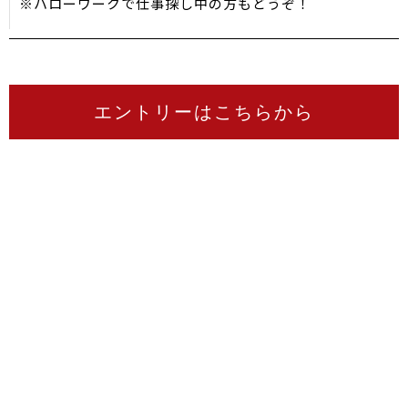
※ハローワークで仕事探し中の方もどうぞ！
エントリーはこちらから
CAREER
粋鮨・銀兆の研修制度