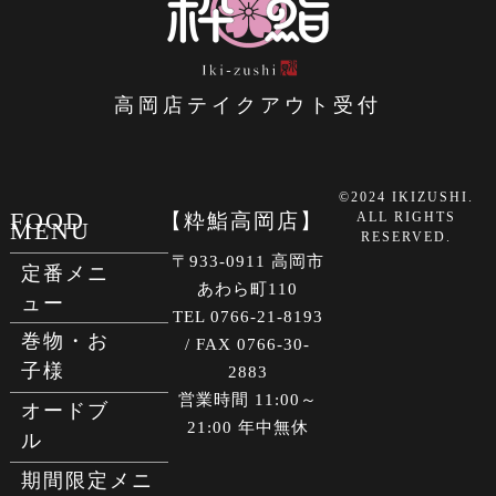
高岡店テイクアウト受付
©2024 IKIZUSHI.
FOOD
【粋鮨高岡店】
ALL RIGHTS
MENU
RESERVED.
〒933-0911 高岡市
定番メニ
あわら町110
ュー
TEL 0766-21-8193
巻物・お
/ FAX 0766-30-
子様
2883
営業時間 11:00～
オードブ
21:00 年中無休
ル
期間限定メニ