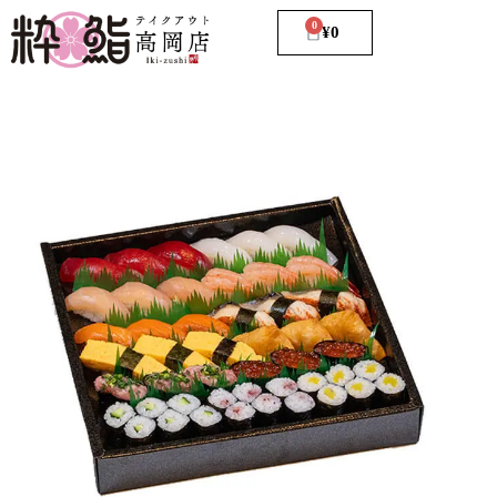
0
¥
0