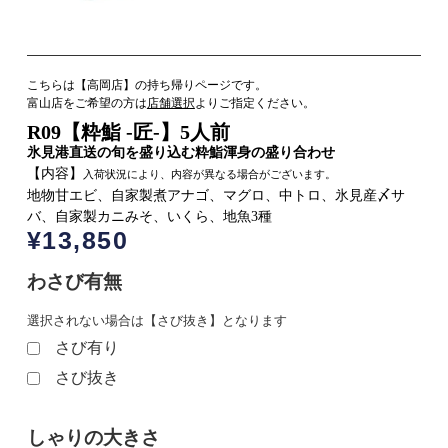
こちらは【高岡店】の持ち帰りページです。
富山店をご希望の方は
店舗選択
よりご指定ください。
R09【粋鮨 -匠-】5人前
氷見港直送の旬を盛り込む粋鮨渾身の盛り合わせ
【内容】
入荷状況により、内容が異なる場合がございます。
地物甘エビ、自家製煮アナゴ、マグロ、中トロ、氷見産〆サ
バ、自家製カニみそ、いくら、地魚3種
¥
13,850
わさび有無
選択されない場合は【さび抜き】となります
さび有り
さび抜き
しゃりの大きさ