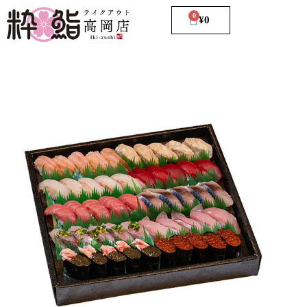
0
¥
0