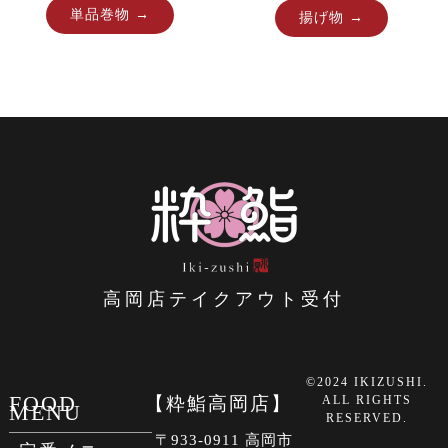
単品巻物 →
揚げ物 →
高岡店テイクアウト受付
©2024 IKIZUSHI.
FOOD
【粋鮨高岡店】
ALL RIGHTS
MENU
RESERVED.
〒933-0911 高岡市